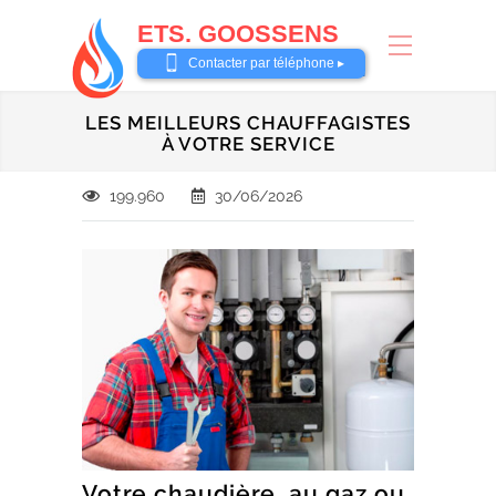
ETS. GOOSSENS
0485 58 62 32
Contacter par téléphone ▸
LES MEILLEURS CHAUFFAGISTES
À VOTRE SERVICE
199.960
30/06/2026
Votre chaudière, au gaz ou