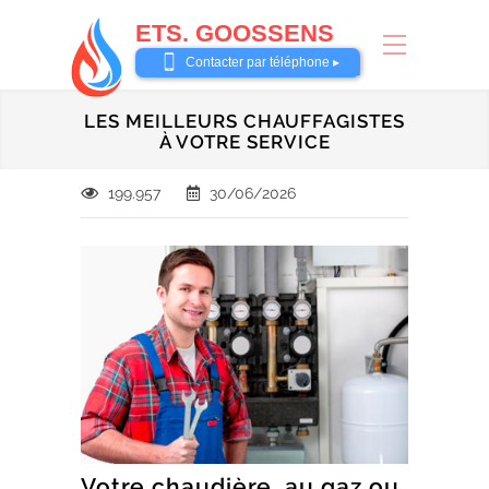
ETS. GOOSSENS
0485 58 62 32
Contacter par téléphone ▸
LES MEILLEURS CHAUFFAGISTES
À VOTRE SERVICE
199.957
30/06/2026
Votre chaudière, au gaz ou