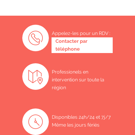
Appelez-les pour un RDV :
0485 58 62 32
Contacter par
téléphone
Professionels en
intervention sur toute la
région
Disponibles 24h/24 et 7j/7
Même les jours fériés