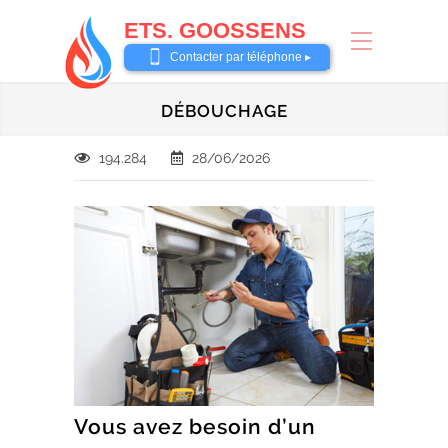
ETS. GOOSSENS
0485 58 62 32
Contacter par téléphone ▸
DÉBOUCHAGE
194.284
28/06/2026
Vous avez besoin d’un