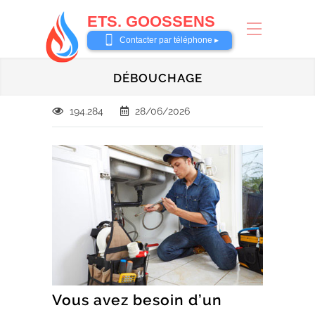
ETS. GOOSSENS
0485 58 62 32
Contacter par téléphone ▸
DÉBOUCHAGE
194.284
28/06/2026
Vous avez besoin d’un