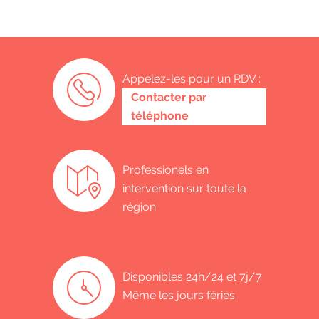
Appelez-les pour un RDV :
0485 58 62 32
Contacter par
téléphone
Professionels en
intervention sur toute la
région
Disponibles 24h/24 et 7j/7
Même les jours fériés