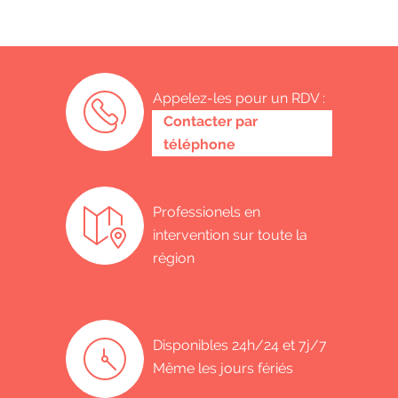
Appelez-les pour un RDV :
0485 58 62 32
Contacter par
téléphone
Professionels en
intervention sur toute la
région
Disponibles 24h/24 et 7j/7
Même les jours fériés