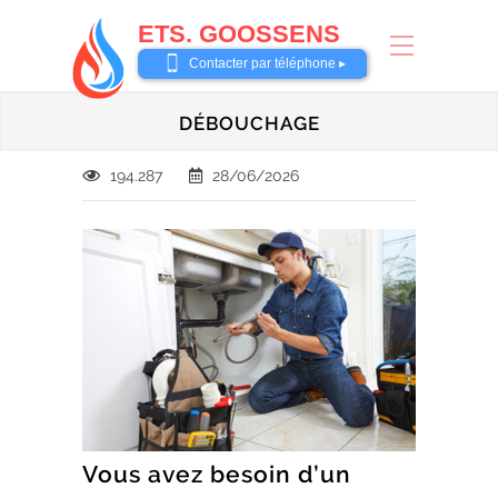
ETS. GOOSSENS
0485 58 62 32
Contacter par téléphone ▸
DÉBOUCHAGE
194.287
28/06/2026
Vous avez besoin d’un