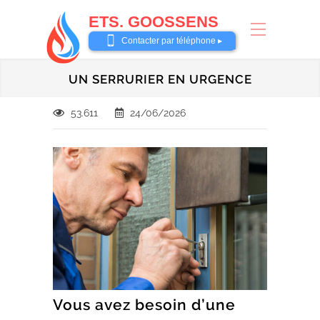
ETS. GOOSSENS
0485 58 62 32
Contacter par téléphone ▸
UN SERRURIER EN URGENCE
53.611
24/06/2026
Vous avez besoin d’une