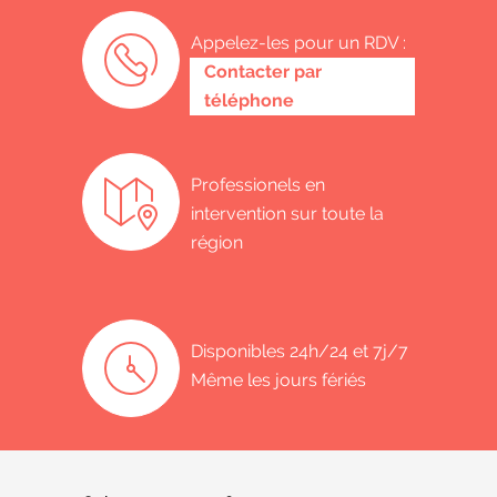
Appelez-les pour un RDV :
0485 58 62 32
Contacter par
téléphone
Professionels en
intervention sur toute la
région
Disponibles 24h/24 et 7j/7
Même les jours fériés