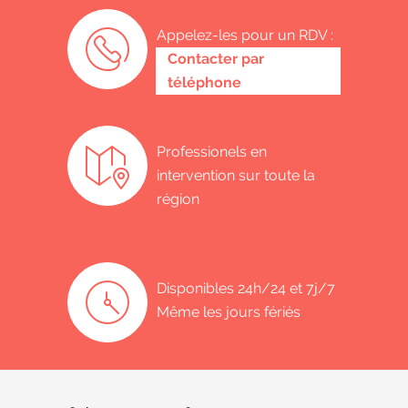
Appelez-les pour un RDV :
0485 58 62 32
Contacter par
téléphone
Professionels en
intervention sur toute la
région
Disponibles 24h/24 et 7j/7
Même les jours fériés