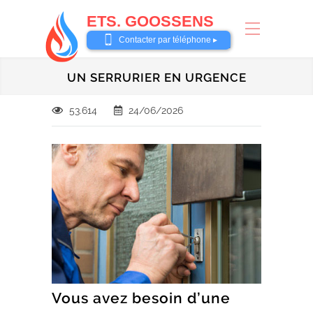
ETS. GOOSSENS
0485 58 62 32
Contacter par téléphone ▸
UN SERRURIER EN URGENCE
53.614
24/06/2026
Vous avez besoin d’une