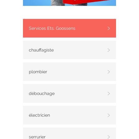
Services Ets. Goossens
chauffagiste
plombier
débouchage
électricien
serrurier