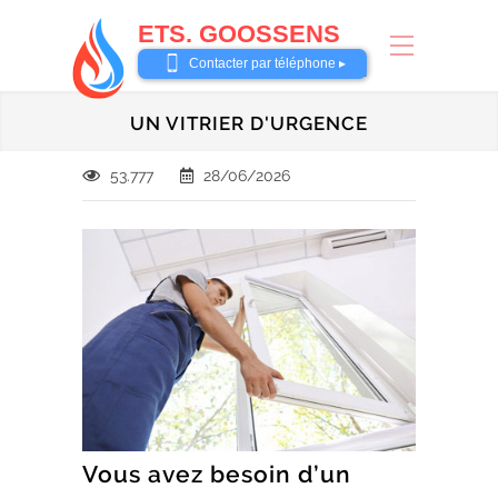
ETS. GOOSSENS
0485 58 62 32
Contacter par téléphone ▸
UN VITRIER D'URGENCE
53.777
28/06/2026
Vous avez besoin d’un