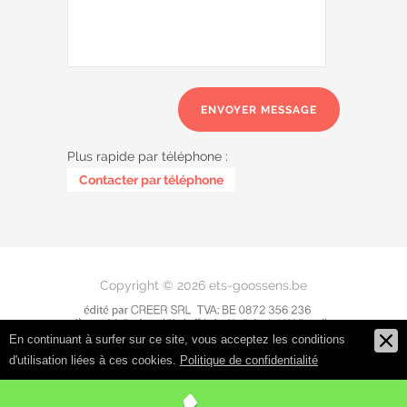
Plus rapide par téléphone :
0485 58 62 32
Contacter par téléphone
Copyright © 2026 ets-goossens.be
En continuant à surfer sur ce site, vous acceptez les conditions
d'utilisation liées à ces cookies.
Politique de confidentialité