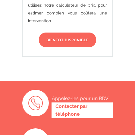
utilisez notre calculateur de prix, pour
estimer combien vous coûtera une
intervention.
BIENTÔT DISPONIBLE
Appelez-les pour un RDV :
0485 58 62 32
Contacter par
téléphone