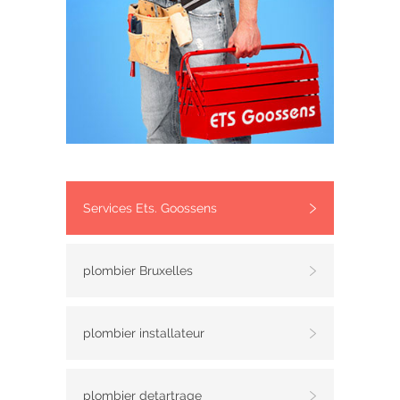
Services Ets. Goossens
plombier Bruxelles
plombier installateur
plombier detartrage