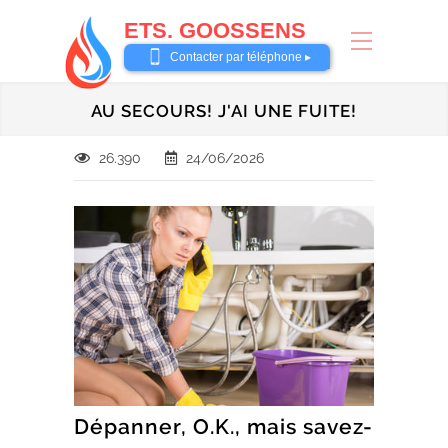
ETS. GOOSSENS
0485 58 62 32
Contacter par téléphone ▸
AU SECOURS! J'AI UNE FUITE!
26.390
24/06/2026
Dépanner, O.K., mais savez-