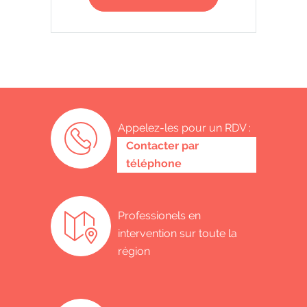
Appelez-les pour un RDV :
0485 58 62 32
Contacter par
téléphone
Professionels en
intervention sur toute la
région