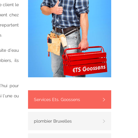
 client le
nent chez
 repartent
e.
uite d’eau
iers, ils
’hui pour
i l’une ou
Services Ets. Goossens
plombier Bruxelles