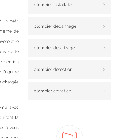
plombier installateur
 un petit
plombier depannage
à même de
avère être
plombier detartrage
ans cette
e section
plombier detection
r l’équipe
ps chargés
plombier entretien
lème avec
urront la
sés à vous
se grippe.