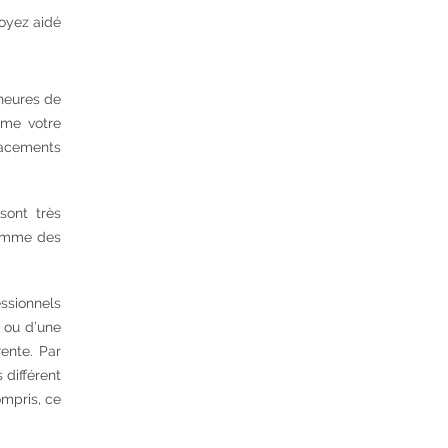
oyez aidé
 heures de
mme votre
lacements
sont très
comme des
essionnels
e ou d’une
ente. Par
 différent
ompris, ce