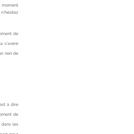
uel moment
 n’hésitez
 moment de
la s’avère
un rien de
est à dire
moment de
i dans les