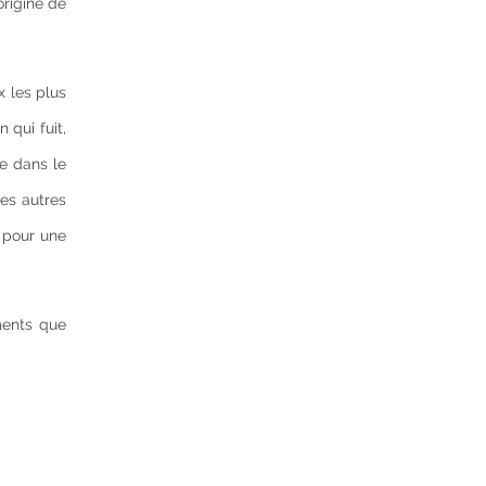
origine de
x les plus
 qui fuit,
ée dans le
les autres
n pour une
ments que