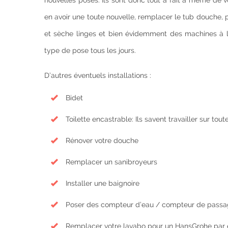
nouvelles poses. Ils sont donc tout à fait à même de vo
en avoir une toute nouvelle, remplacer le tub douche, 
et sèche linges et bien évidemment des machines à la
type de pose tous les jours.
D’autres éventuels installations :
Bidet
Toilette encastrable: Ils savent travailler sur to
Rénover votre douche
Remplacer un sanibroyeurs
Installer une baignoire
Poser des compteur d’eau / compteur de pass
Remplacer votre lavabo pour un HansGrohe par