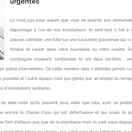
urgentes
ce n’est pas pour autant que vous ne pourrez pas demander
dépannage à l’un de nos installateurs. Ils sont tout à fait 
pouvoir colmater une fuite sur une tuyauterie galvanisée qui s’
fendue et couler dans votre buanderie ou votre cuisine. D
compagnie d’experts sanitaristes ils ont deux sections : un
s autres interventions. De cette manière vous n’attendez jamais, ca
te possible et l’autre équipe n’est pas gênée par un emploi du tem
 d’installations sanitaires.
 de telle sorte qu’ils peuvent vous aider que vous ayez un prob
ou encore la chasse d’eau qui est défectueuse et qui coule, ils po
 font d’ailleurs pas que de la plomberie mais ils sont aussi dispo
canalisation brisée ou encore vous aider avec de la robinetterie qui 