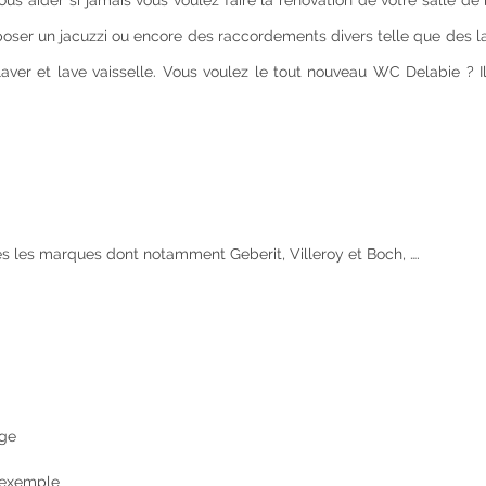
us aider si jamais vous voulez faire la rénovation de votre salle de
poser un jacuzzi ou encore des raccordements divers telle que des l
ver et lave vaisselle. Vous voulez le tout nouveau WC Delabie ? Il
utes les marques dont notamment Geberit, Villeroy et Boch, ….
age
 exemple