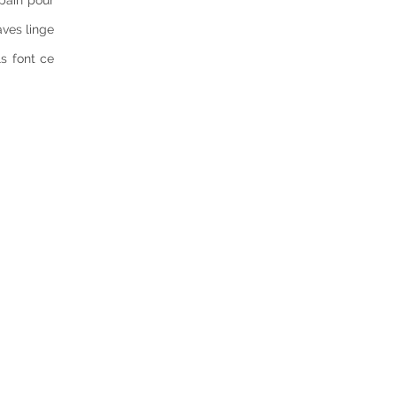
 bain pour
aves linge
s font ce