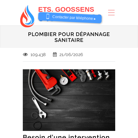
ETS. GOOSSENS
0485 58 62 32
Contacter par téléphone ▸
PLOMBIER POUR DÉPANNAGE
SANITAIRE
109.438
21/06/2026
Besoin d’une intervention