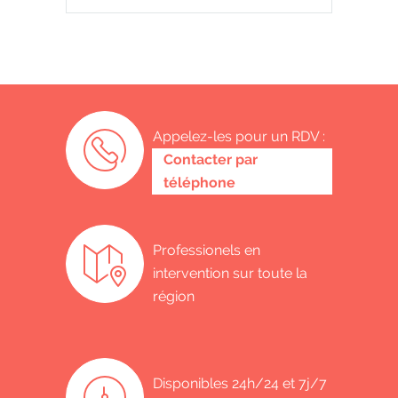
Appelez-les pour un RDV :
0485 58 62 32
Contacter par
téléphone
Professionels en
intervention sur toute la
région
Disponibles 24h/24 et 7j/7