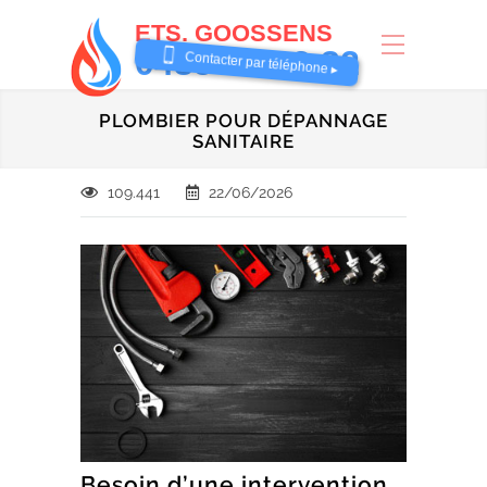
ETS. GOOSSENS
0485 58 62 32
Contacter par téléphone ▸
PLOMBIER POUR DÉPANNAGE
SANITAIRE
109.441
22/06/2026
Besoin d’une intervention