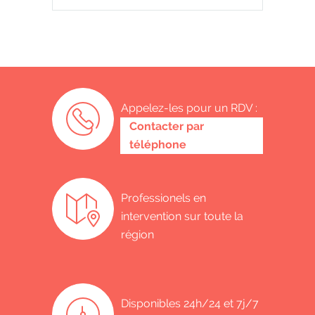
Appelez-les pour un RDV :
0485 58 62 32
Contacter par
téléphone
Professionels en
intervention sur toute la
région
Disponibles 24h/24 et 7j/7