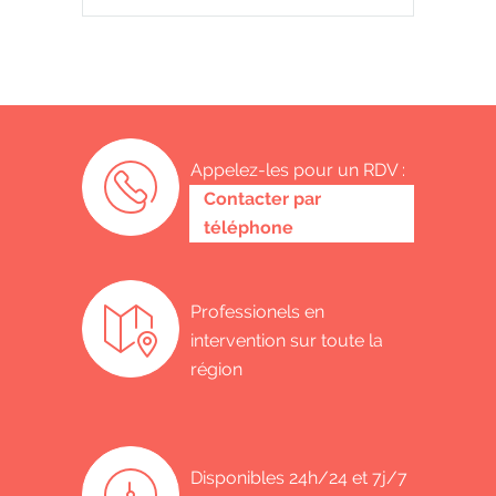
Appelez-les pour un RDV :
0485 58 62 32
Contacter par
téléphone
Professionels en
intervention sur toute la
région
Disponibles 24h/24 et 7j/7