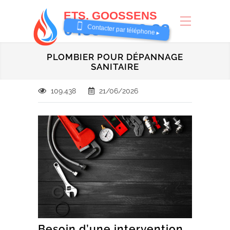
ETS. GOOSSENS
0485 58 62 32
Contacter par téléphone ▸
PLOMBIER POUR DÉPANNAGE
SANITAIRE
109.438
21/06/2026
Besoin d’une intervention